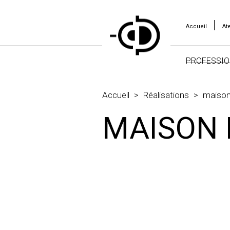
Accueil
Ate
PROFESSIO
BUREAUX
HÔTELS
Accueil
>
Réalisations
>
maison 
LOCAUX
MAISON 
PROFESS