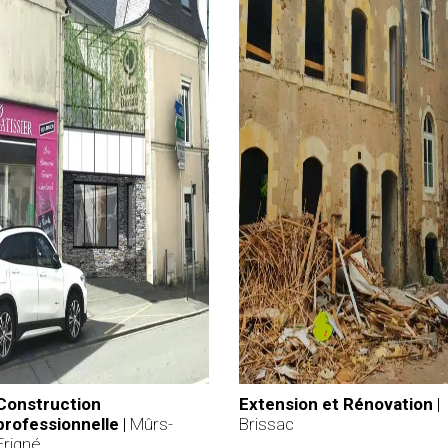
Construction
Extension et Rénovation
|
professionnelle
|
Mûrs-
Brissac
Erigné