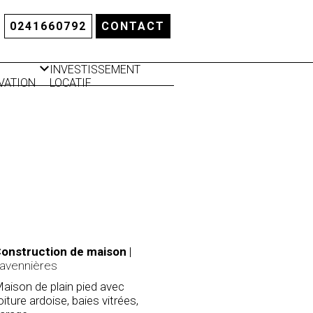
0241660792
CONTACT
INVESTISSEMENT
VATION
LOCATIF
LATION
RMIQUE
onstruction de maison
|
avennières
aison de plain pied avec
oiture ardoise, baies vitrées,