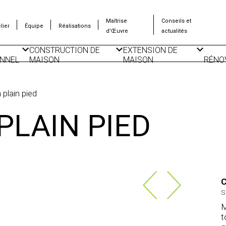
Maîtrise
Conseils et
lier
Équipe
Réalisations
d'Œuvre
actualités
CONSTRUCTION DE
EXTENSION DE
NNEL
MAISON
MAISON
RÉNO
CONSTRUCTION DE
SURÉLÉVATION
ISO
LOGEMENTS
D’IMMEUBLE
THE
COLLECTIFS
plain pied
CONSTRUCTION DE
PLAN DE MAISON
DÉPENDANCES
PLAIN PIED
IONNELS
C
s
M
t