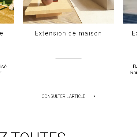
le
Extension de maison
E
lisé
...
B
...
Rai
CONSULTER L'ARTICLE