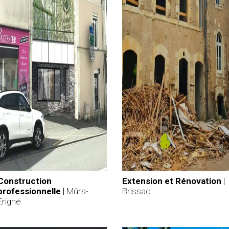
Construction
Extension et Rénovation
|
professionnelle
|
Mûrs-
Brissac
Erigné