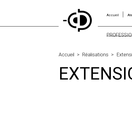
Accueil
Ate
PROFESSIO
BUREAUX
HÔTELS
Accueil
>
Réalisations
>
Extensi
LOCAUX
EXTENSI
PROFESS