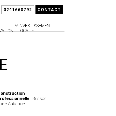
0241660792
CONTACT
INVESTISSEMENT
VATION
LOCATIF
LATION
RMIQUE
E
onstruction
rofessionnelle
|
Brissac
oire Aubance