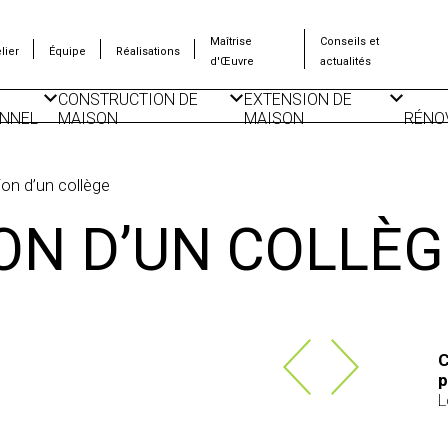
Maîtrise
Conseils et
lier
Équipe
Réalisations
d'Œuvre
actualités
CONSTRUCTION DE
EXTENSION DE
NNEL
MAISON
MAISON
RÉNO
CONSTRUCTION DE
SURÉLÉVATION
ISO
LOGEMENTS
D’IMMEUBLE
THE
COLLECTIFS
on d’un collège
CONSTRUCTION DE
PLAN DE MAISON
DÉPENDANCES
ON D’UN COLLÈG
IONNELS
C
p
L