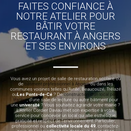
FAITES CONFIANCE À
NOTRE ATELIER POUR
BÂTIR VOTRE
RESTAURANT À ANGERS
ET SES ENVIRONS
Vous avez un projet de salle de restauration scolaire ou
de
bâtiment professionnel à Angers
ou dans les
communes voisines telles qu’Avrillé, Beaucouzé, Trélazé
ou
Les Ponts-de-Cé
? De
construction d’un local pour
traiteur
, d’une salle de lecture ou autre bâtiment pour
une
université
? Vous souhaitez agrandir votre mairie ?
L’Atelier Cordier Daviau met son expertise à votre
service pour concevoir un local qui allie esthétique,
praticité et respect de l’environnement. Particulier,
professionnel ou
collectivité locale du 49
, contactez-