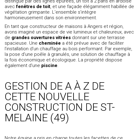
distingue par des lignes épurées, un toit à 2 pans en ardoise
avec
fenêtres de toit
, et une façade élégamment habillée de
végétation grimpante. L’ensemble s’intègre
harmonieusement dans son environnement.
En tant que
constructeur de maisons à Angers et région
,
avons imaginé un espace de vie lumineux et chaleureux, avec
de
grandes ouvertures vitrées
donnant sur une terrasse
spacieuse. Une
cheminée
a été prévue avec de faciliter
l’installation d’un chauffage au bois performant. Par exemple,
la pose d’une poêle à granulés, une solution de chauffage à
la fois économique et écologique. La propriété dispose
également d’une
piscine
.
GESTION DE A À Z DE
CETTE NOUVELLE
CONSTRUCTION DE ST-
MELAINE (49)
Notre équipe a pris en charge toutes les facettes de ce