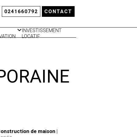
0241660792
CONTACT
INVESTISSEMENT
VATION
LOCATIF
LATION
RMIQUE
PORAINE
onstruction de maison
|