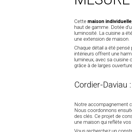
Cette
maison individuell
haut de gamme. Dotée d’
luminosité. La cuisine a ét
une
extension de maison
.
Chaque détail a été pensé 
intérieurs offrent une harm
lumineux, avec sa cuisine 
grâce à de larges ouverture
Cordier-Daviau 
Notre accompagnement co
Nous coordonnons ensuite c
des clés. Ce projet de
cons
une maison qui reflète vos
Vous recherchez un
constr