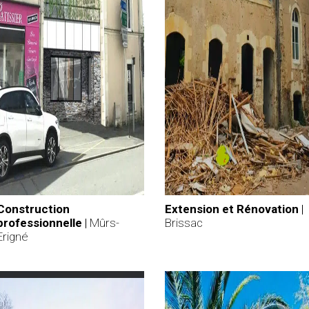
Construction
Extension et Rénovation
|
professionnelle
|
Mûrs-
Brissac
Erigné