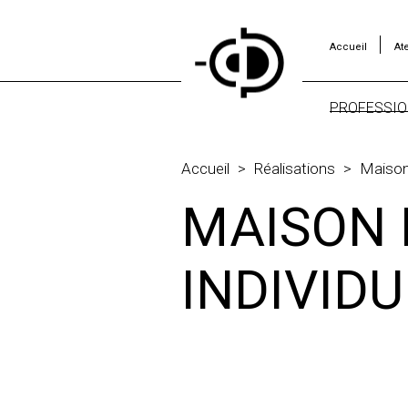
Accueil
Ate
PROFESSIO
BUREAUX
HÔTELS
Accueil
>
Réalisations
>
Maison
LOCAUX
MAISON
PROFESS
INDIVID