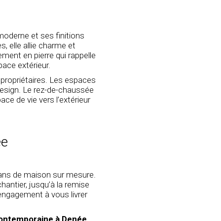
moderne et ses finitions
s, elle allie charme et
ment en pierre qui rappelle
pace extérieur.
 propriétaires. Les espaces
esign. Le rez-de-chaussée
pace de vie vers l’extérieur
ée
ns de maison sur mesure.
antier, jusqu’à la remise
engagement à vous livrer
contemporaine à Denée