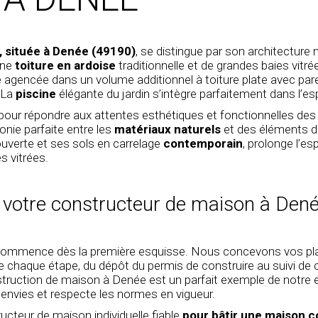
e, située à Denée (49190)
, se distingue par son architecture 
une
toiture en ardoise
traditionnelle et de grandes baies vitrée
é agencée dans un volume additionnel à toiture plate avec pare
 La
piscine
élégante du jardin s’intègre parfaitement dans l’es
pour répondre aux attentes esthétiques et fonctionnelles des
onie parfaite entre les
matériaux naturels
et des éléments d
ouverte et ses sols en carrelage
contemporain
, prolonge l’es
s vitrées.
: votre constructeur de maison à Den
mmence dès la première esquisse. Nous concevons vos pla
haque étape, du dépôt du permis de construire au suivi de ch
truction de maison
à Denée est un parfait exemple de notre 
 envies et respecte les normes en vigueur.
ucteur de maison individuelle fiable
pour bâtir une maison 