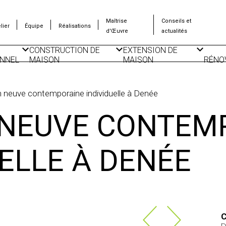
Maîtrise
Conseils et
lier
Équipe
Réalisations
d'Œuvre
actualités
CONSTRUCTION DE
EXTENSION DE
NNEL
MAISON
MAISON
RÉNO
CONSTRUCTION DE
SURÉLÉVATION
ISO
LOGEMENTS
D’IMMEUBLE
THE
COLLECTIFS
 neuve contemporaine individuelle à Denée
CONSTRUCTION DE
PLAN DE MAISON
DÉPENDANCES
 NEUVE CONTEM
IONNELS
UELLE À DENÉE
C