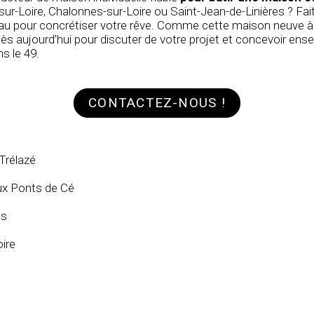
ur-Loire, Chalonnes-sur-Loire ou Saint-Jean-de-Linières ? Faite
iau pour concrétiser votre rêve. Comme cette
maison neuve à
s aujourd’hui pour discuter de votre projet et concevoir ens
s le 49.
CONTACTEZ-NOUS !
Trélazé
ux Ponts de Cé
és
ire