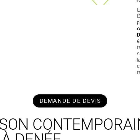
D
L
D
p
c
D
é
r
s
l
c
r
DEMANDE DE DEVIS
ISON CONTEMPORAI
À DENÉE