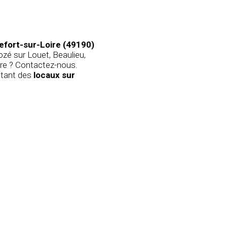
efort-sur-Loire (49190)
é sur Louet, Beaulieu,
re
? Contactez-nous.
itant des
locaux sur