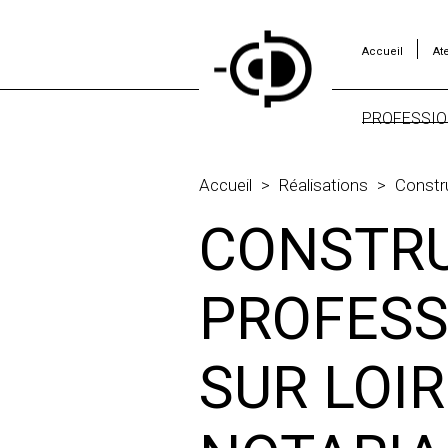
Accueil
Ate
PROFESSIO
BUREAUX
HÔTELS
Accueil
>
Réalisations
>
Constru
LOCAUX
CONSTRU
PROFESS
PROFESS
SUR LOI