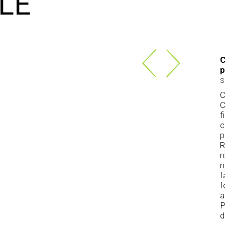
LE
C
p
s
C
C
f
c
p
R
r
n
f
f
a
P
d