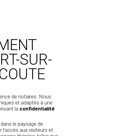
IMENT
RT-SUR-
ÉCOUTE
gence de notaires. Nous
miques et adaptés à une
orisant la
confidentialité
t dans le paysage de
er l’accès aux visiteurs et
ssions libérales, telles que