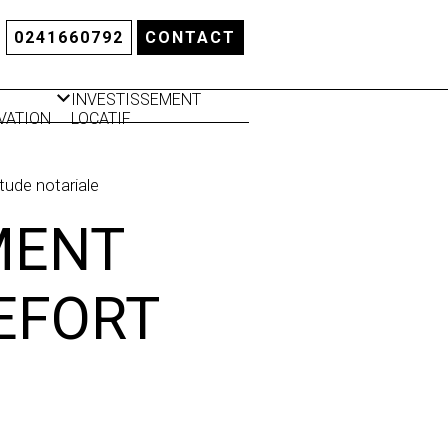
0241660792
CONTACT
INVESTISSEMENT
VATION
LOCATIF
LATION
RMIQUE
tude notariale
MENT
EFORT