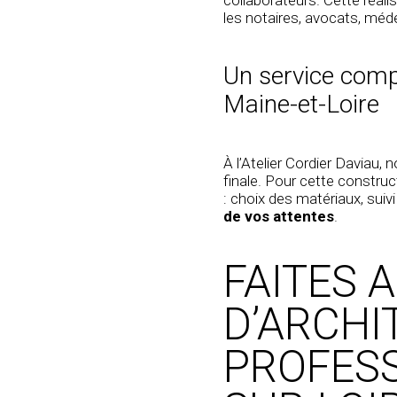
les notaires, avocats, mé
Un service compl
Maine-et-Loire
À l’Atelier Cordier Daviau,
finale. Pour cette
construc
: choix des matériaux,
suiv
de vos attentes
.
FAITES 
D’ARCHI
PROFESS