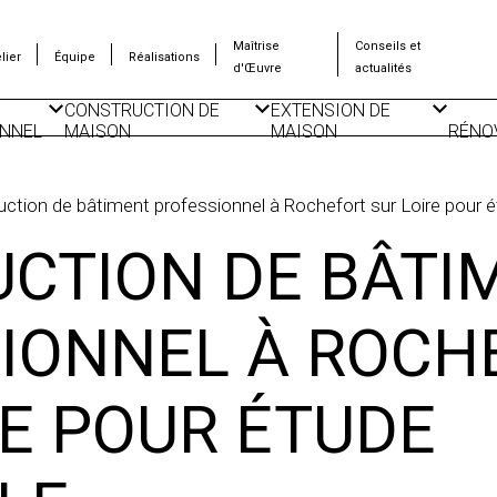
Maîtrise
Conseils et
lier
Équipe
Réalisations
d'Œuvre
actualités
CONSTRUCTION DE
EXTENSION DE
NNEL
MAISON
MAISON
RÉNO
CONSTRUCTION DE
SURÉLÉVATION
ISO
LOGEMENTS
D’IMMEUBLE
THE
COLLECTIFS
ction de bâtiment professionnel à Rochefort sur Loire pour é
CONSTRUCTION DE
PLAN DE MAISON
DÉPENDANCES
CTION DE BÂTI
IONNELS
IONNEL À ROCH
RE POUR ÉTUDE