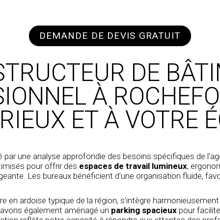
DEMANDE DE DEVIS GRATUIT
STRUCTEUR DE BÂT
IONNEL À ROCHEFO
ÉRIEUX ET À VOTRE 
é par une analyse approfondie des besoins spécifiques de l’a
misés pour offrir des
espaces de travail lumineux
, ergono
igeante. Les bureaux bénéficient d’une organisation fluide, fav
ure en ardoise typique de la région, s’intègre harmonieusemen
s avons également aménagé un
parking spacieux
pour facilit
sation reflète notre capacité à répondre aux attentes des profe