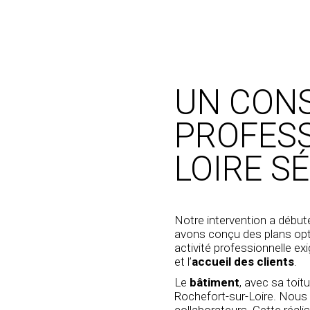
UN CON
PROFESS
LOIRE S
Notre intervention a début
avons conçu des plans opti
activité professionnelle ex
et l’
accueil des clients
.
Le
bâtiment
, avec sa toit
Rochefort-sur-Loire. Nou
collaborateurs. Cette réali