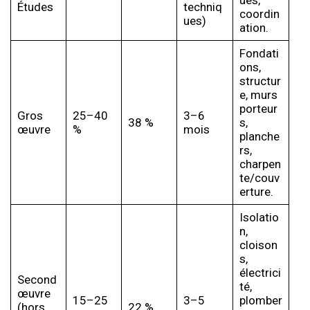
ues,
Études
techniq
coordin
ues)
ation.
Fondati
ons,
structur
e, murs
porteur
Gros
25–40
3–6
38 %
s,
œuvre
%
mois
planche
rs,
charpen
te/couv
erture.
Isolatio
n,
cloison
s,
électrici
Second
té,
œuvre
15–25
3–5
plomber
(hors
22 %