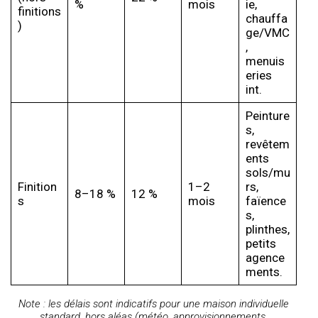
%
mois
ie,
finitions
chauffa
)
ge/VMC
,
menuis
eries
int.
Peinture
s,
revêtem
ents
sols/mu
Finition
1–2
rs,
8–18 %
12 %
s
mois
faïence
s,
plinthes,
petits
agence
ments.
Note : les délais sont indicatifs pour une maison individuelle
standard, hors aléas (météo, approvisionnements,