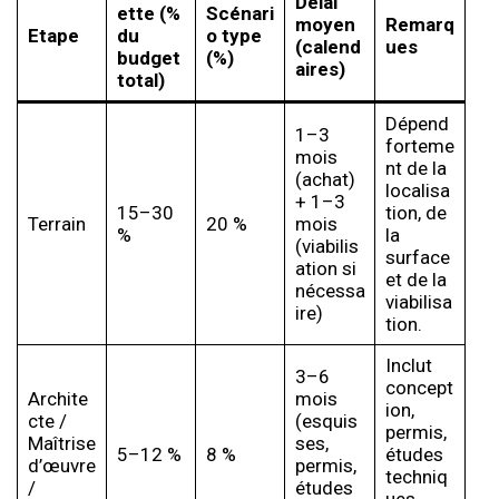
Délai
ette (%
Scénari
moyen
Remarq
Etape
du
o type
(calend
ues
budget
(%)
aires)
total)
Dépend
1–3
forteme
mois
nt de la
(achat)
localisa
+ 1–3
15–30
tion, de
Terrain
20 %
mois
%
la
(viabilis
surface
ation si
et de la
nécessa
viabilisa
ire)
tion.
Inclut
3–6
concept
Archite
mois
ion,
cte /
(esquis
permis,
Maîtrise
ses,
5–12 %
8 %
études
d’œuvre
permis,
techniq
/
études