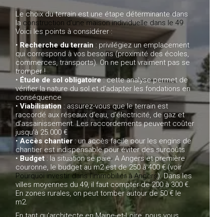
Le choix du terrain est une étape déterminante dans
la
construction d’une maison individuelle dans le 49
.
Voici les points à considérer :
•
Recherche du terrain
: privilégiez un emplacement
qui correspond à vos besoins (proximité des écoles,
commerces, transports). On ne peut vraiment pas se
tromper !
•
Étude de sol obligatoire
: cette analyse permet de
vérifier la nature du sol et d’adapter les fondations en
conséquence
•
Viabilisation
: assurez-vous que le terrain est
raccordé aux réseaux d’eau, d’électricité, de gaz et
d’assainissement. Les raccordements peuvent coûter
jusqu’à 25.000 €
•
Accès chantier
: un accès facile pour les engins de
chantier est indispensable pour éviter des surcoûts
•
Budget
: la situation se paie. A Angers et première
couronne, le budget au m2 est de 250 à 400 € (voir
Pourquoi investir dans l’immobilier à Angers
). Dans les
villes moyennes du 49, il faut compter de 200 à 300 €.
En zones rurales, on peut tomber autour de 50 € le
m2.
En tant qu’architecte en Maine-et-Loire, nous vous