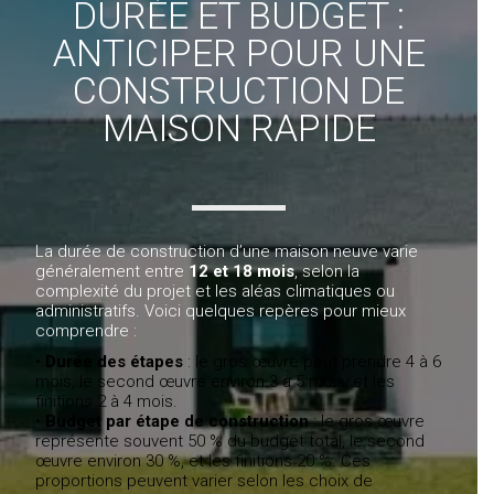
DURÉE ET BUDGET :
ANTICIPER POUR UNE
CONSTRUCTION DE
MAISON RAPIDE
La durée de construction d’une maison neuve varie
généralement entre
12 et 18 mois
, selon la
complexité du projet et les aléas climatiques ou
administratifs. Voici quelques repères pour mieux
comprendre :
•
Durée des étapes
: le gros œuvre peut prendre 4 à 6
mois, le second œuvre environ 3 à 5 mois, et les
finitions 2 à 4 mois.
•
Budget par étape de construction
: le gros œuvre
représente souvent 50 % du budget total, le second
œuvre environ 30 %, et les finitions 20 %. Ces
proportions peuvent varier selon les choix de