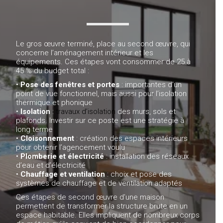
Le gros œuvre terminé, place au second œuvre, qui
concerne l’aménagement intérieur et les
équipements. Ces étapes vont consommer de 25 à
45 % du budget total :
•
Pose des fenêtres et portes
: importantes d’un
point de vue fonctionnel, mais aussi pour l’isolation
thermique et phonique
•
Isolation
:
travaux d’isolation
des murs, sols et
plafonds. Investir sur ce poste est une stratégie à
long terme
•
Cloisonnement
: création des espaces intérieurs
pour obtenir l’agencement voulu
•
Plomberie et électricité
: installation des réseaux
d’eau et d’électricité
•
Chauffage et ventilation
: choix et pose des
systèmes de chauffage et de ventilation adaptés
Ces étapes de second œuvre d’une maison
permettent de transformer la structure brute en un
espace habitable. Elles impliquent de nombreux corps